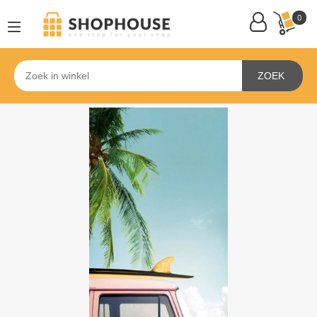
0
ZOEK