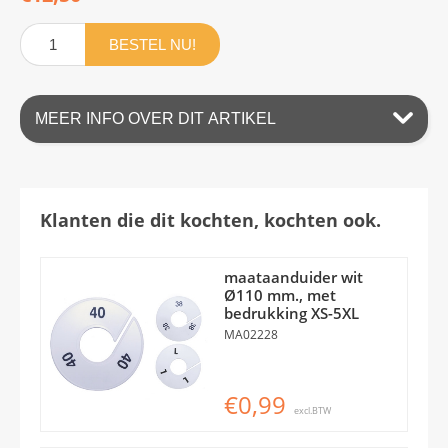
BESTEL NU!
MEER INFO OVER DIT ARTIKEL
Klanten die dit kochten, kochten ook.
maataanduider wit
Ø110 mm., met
bedrukking XS-5XL
MA02228
€0,99
excl.BTW