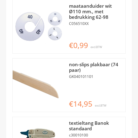
maataanduider wit
Ø110 mm., met
bedrukking 62-98
C056510XX
€0,99
excl.BTW
non-slips plakbaar (74
paar)
GK040101101
€14,95
excl.BTW
textieltang Banok
standaard
c30010100