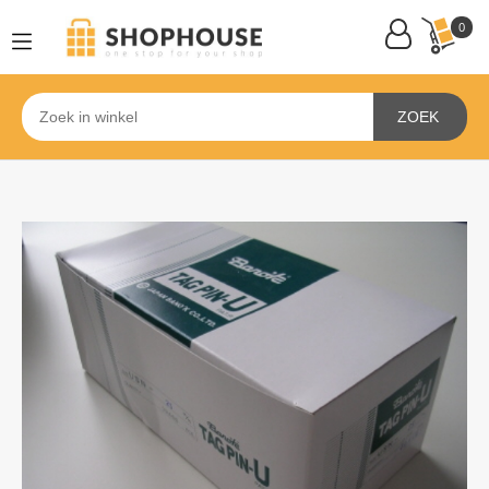
0
ZOEK