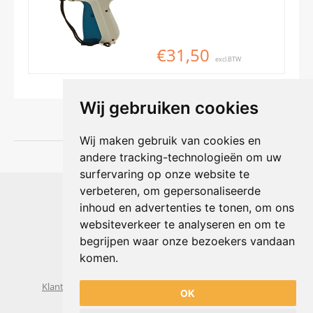
€31,50
excl.BTW
Wij gebruiken cookies
Wij maken gebruik van cookies en
andere tracking-technologieën om uw
surfervaring op onze website te
Shophouse online
verbeteren, om gepersonaliseerde
Max Planckstraat 4
inhoud en advertenties te tonen, om ons
6716 BE Ede, Nederland
websiteverkeer te analyseren en om te
Telefoon:
+31(0)318 618 121
begrijpen waar onze bezoekers vandaan
E-mail:
info@shophouse.nl
Geopend: ma t/m vr 09:00-17:00 uur
komen.
Alleen afhalen, GEEN showroom
Klantenservice
Algemene voorwaarden
Privacybeleid
OK