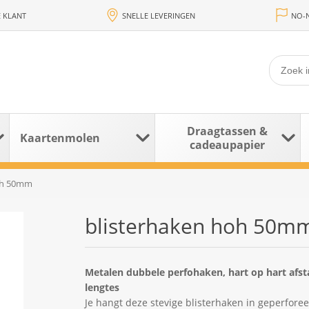
 KLANT
SNELLE LEVERINGEN
NO-N
Draagtassen &
Kaartenmolen
cadeaupapier
oh 50mm
blisterhaken hoh 50m
Metalen dubbele perfohaken, hart op hart afs
lengtes
Je hangt deze stevige blisterhaken in geperfor