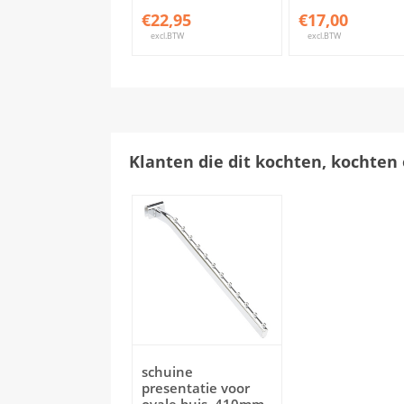
€22,95
€17,00
excl.BTW
excl.BTW
Klanten die dit kochten, kochten 
schuine
presentatie voor
ovale buis, 410mm