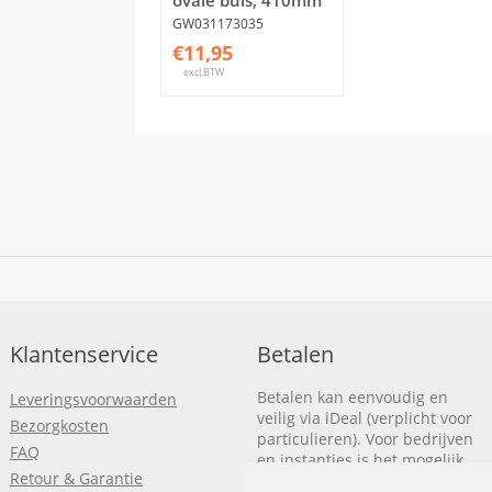
GW031173035
€11,95
excl.BTW
Klantenservice
Betalen
Betalen kan eenvoudig en
Leveringsvoorwaarden
veilig via iDeal (verplicht voor
Bezorgkosten
particulieren). Voor bedrijven
FAQ
en instanties is het mogelijk
Retour & Garantie
om op rekening te betalen.