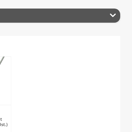
t
st.)