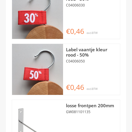
C04006030
€0,46
excl.BTW
Label vaantje kleur
rood - 50%
C04006050
€0,46
excl.BTW
losse frontpen 200mm
GW081101135