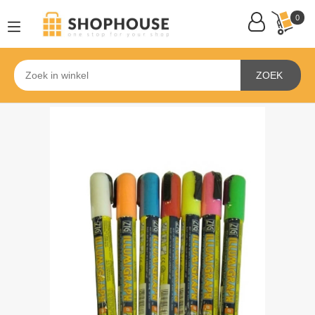
0
ZOEK