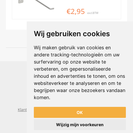
€2,95
excl.BTW
Wij gebruiken cookies
Wij maken gebruik van cookies en
andere tracking-technologieën om uw
surfervaring op onze website te
Shophouse online
verbeteren, om gepersonaliseerde
Max Planckstraat 4
inhoud en advertenties te tonen, om ons
6716 BE Ede, Nederland
websiteverkeer te analyseren en om te
Telefoon:
+31(0)318 618 121
begrijpen waar onze bezoekers vandaan
E-mail:
info@shophouse.nl
Geopend: ma t/m vr 09:00-17:00 uur
komen.
Alleen afhalen, GEEN showroom
Klantenservice
Algemene voorwaarden
Privacybeleid
OK
Wijzig mijn voorkeuren
Powered by
nopCommerce