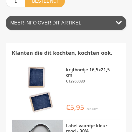
BESTEL NU!
MEER INFO OVER DIT ARTIKEL
Klanten die dit kochten, kochten ook.
krijtbordje 16,5x21,5
cm
C12960080
€5,95
excl.BTW
Label vaantje kleur
rood - 30%