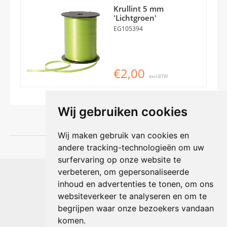
Krullint 5 mm
'Lichtgroen'
EG105394
€2,00
excl.BTW
Wij gebruiken cookies
Wij maken gebruik van cookies en
andere tracking-technologieën om uw
surfervaring op onze website te
Shophouse online
verbeteren, om gepersonaliseerde
Max Planckstraat 4
inhoud en advertenties te tonen, om ons
6716 BE Ede, Nederland
websiteverkeer te analyseren en om te
Telefoon:
+31(0)318 618 121
begrijpen waar onze bezoekers vandaan
E-mail:
info@shophouse.nl
Geopend: ma t/m vr 09:00-17:00 uur
komen.