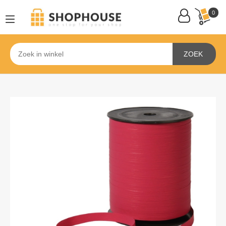
0
ZOEK