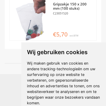
Gripzakje 150 x 200
mm (100 stuks)
C23051520
€5,70
excl.BTW
Wij gebruiken cookies
Wij maken gebruik van cookies en
andere tracking-technologieën om uw
surfervaring op onze website te
Shophouse online
verbeteren, om gepersonaliseerde
Max Planckstraat 4
inhoud en advertenties te tonen, om ons
6716 BE Ede, Nederland
websiteverkeer te analyseren en om te
Telefoon:
+31(0)318 618 121
begrijpen waar onze bezoekers vandaan
E-mail:
info@shophouse.nl
Geopend: ma t/m vr 09:00-17:00 uur
komen.