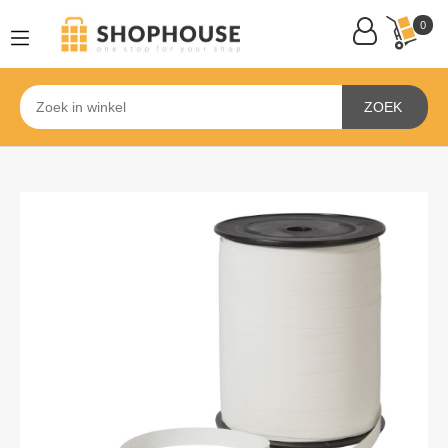
0
ZOEK