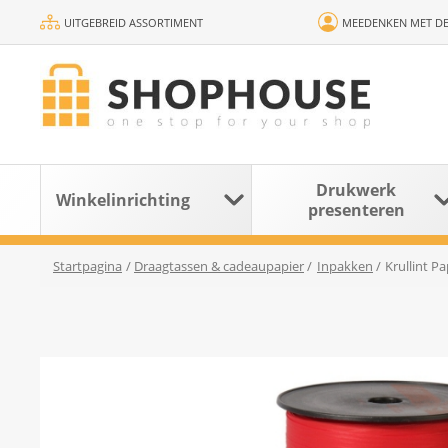
UITGEBREID ASSORTIMENT
MEEDENKEN MET DE
Drukwerk
Winkelinrichting
presenteren
Startpagina
/
Draagtassen & cadeaupapier
/
Inpakken
/
Krullint P