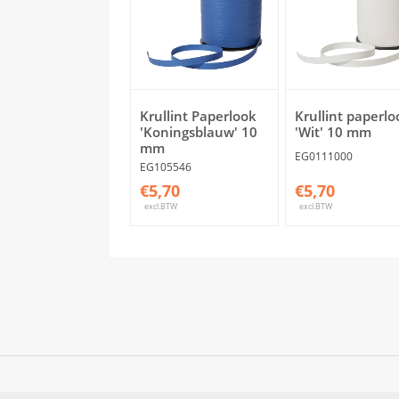
Krullint Paperlook
Krullint paperlo
'Koningsblauw' 10
'Wit' 10 mm
mm
EG0111000
EG105546
€5,70
€5,70
excl.BTW
excl.BTW