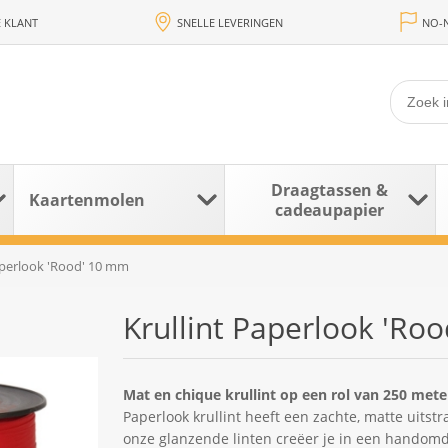
 KLANT
SNELLE LEVERINGEN
NO-N
Draagtassen &
Kaartenmolen
cadeaupapier
aperlook 'Rood' 10 mm
Krullint Paperlook 'Ro
Mat en chique krullint op een rol van 250 mete
Paperlook krullint heeft een zachte, matte uitstr
onze glanzende linten creëer je in een handomd