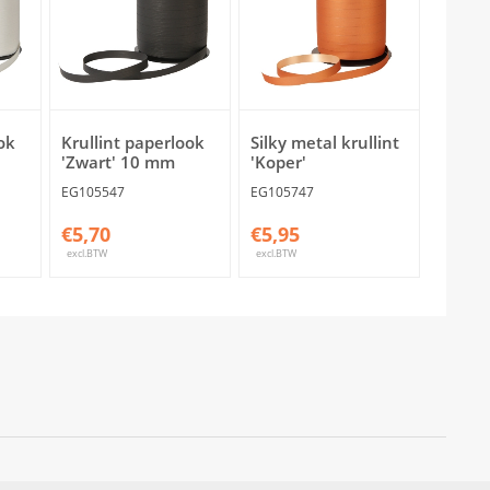
ok
Krullint paperlook
Silky metal krullint
'Zwart' 10 mm
'Koper'
EG105547
EG105747
€5,70
€5,95
excl.BTW
excl.BTW