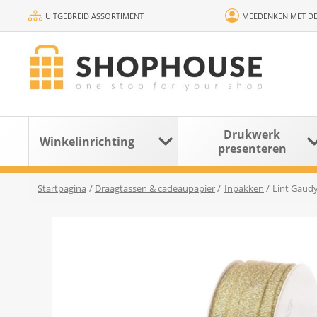
UITGEBREID ASSORTIMENT
MEEDENKEN MET DE
Drukwerk
Winkelinrichting
presenteren
Startpagina
/
Draagtassen & cadeaupapier
/
Inpakken
/
Lint Gaud