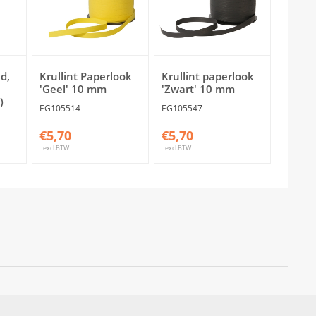
d,
Krullint Paperlook
Krullint paperlook
'Geel' 10 mm
'Zwart' 10 mm
)
EG105514
EG105547
€5,70
€5,70
excl.BTW
excl.BTW