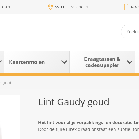
 KLANT
SNELLE LEVERINGEN
NO-N
Draagtassen &
Kaartenmolen
cadeaupapier
y goud
Lint Gaudy goud
Het lint voor al je verpakkings- en decoratie t
Door de fijne lurex draad onstaat een subtiel fo