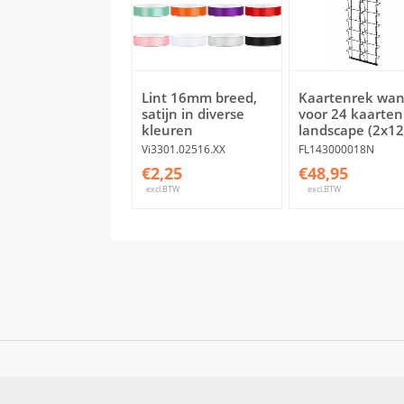
Lint 16mm breed,
Kaartenrek wan
satijn in diverse
voor 24 kaarten
kleuren
landscape (2x12
Vi3301.02516.XX
FL143000018N
€2,25
€48,95
excl.BTW
excl.BTW