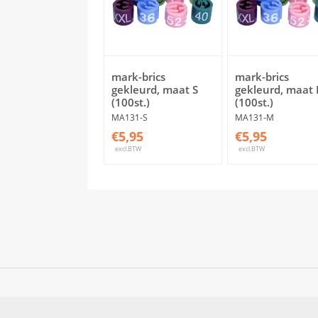
mark-brics
mark-brics
gekleurd, maat S
gekleurd, maat
(100st.)
(100st.)
MA131-S
MA131-M
€5,95
€5,95
excl.BTW
excl.BTW