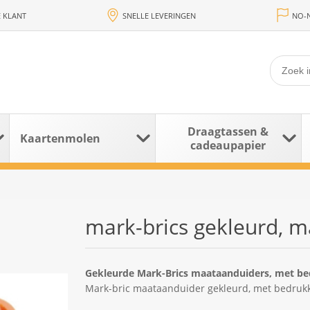
 KLANT
SNELLE LEVERINGEN
NO-N
Draagtassen &
Kaartenmolen
cadeaupapier
mark-brics gekleurd, ma
Gekleurde Mark-Brics maataanduiders, met bedr
Mark-bric maataanduider gekleurd, met bedrukki