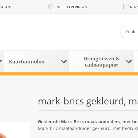
 KLANT
SNELLE LEVERINGEN
NO-N
Draagtassen &
Kaartenmolen
cadeaupapier
mark-brics gekleurd, ma
Gekleurde Mark-Brics maataanduiders, met bedr
Mark-bric maataanduider gekleurd, met bedrukki