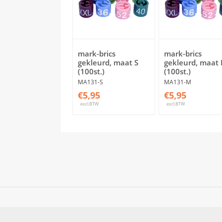
mark-brics
mark-brics
gekleurd, maat S
gekleurd, maat
(100st.)
(100st.)
MA131-S
MA131-M
€5,95
€5,95
excl.BTW
excl.BTW