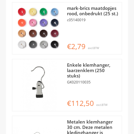
mark-brics maatdopjes
rood, onbedrukt (25 st.)
c05140019
€2,79
excl.BTW
Enkele klemhanger,
laarzenklem (250
stuks)
GK020110035
€112,50
excl.BTW
Metalen klemhanger
30 cm. Deze metalen
kledinghanger is