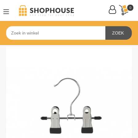
0
ZOEK