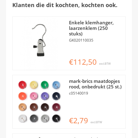
Klanten die dit kochten, kochten ook.
Enkele klemhanger,
laarzenklem (250
stuks)
GK020110035
€112,50
excl.BTW
mark-brics maatdopjes
rood, onbedrukt (25 st.)
c05140019
€2,79
excl.BTW