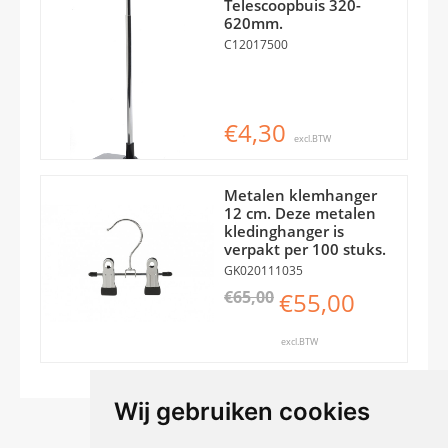
Telescoopbuis 320-
620mm.
C12017500
€4,30
excl.BTW
Metalen klemhanger
12 cm. Deze metalen
kledinghanger is
verpakt per 100 stuks.
GK020111035
€65,00
€55,00
excl.BTW
Wij gebruiken cookies