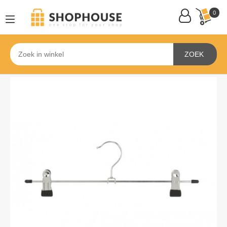
0
ZOEK