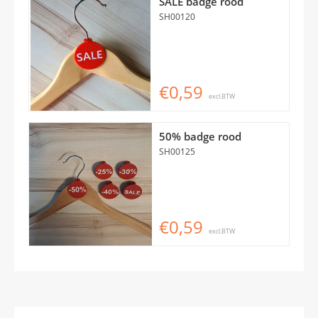
SALE badge rood
SH00120
€0,59
excl.BTW
50% badge rood
SH00125
€0,59
excl.BTW