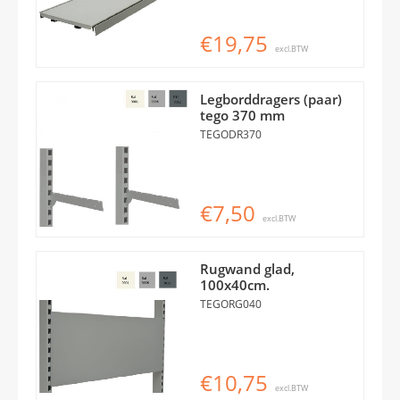
€19,75
excl.BTW
Legborddragers (paar)
tego 370 mm
TEGODR370
€7,50
excl.BTW
Rugwand glad,
100x40cm.
TEGORG040
€10,75
excl.BTW