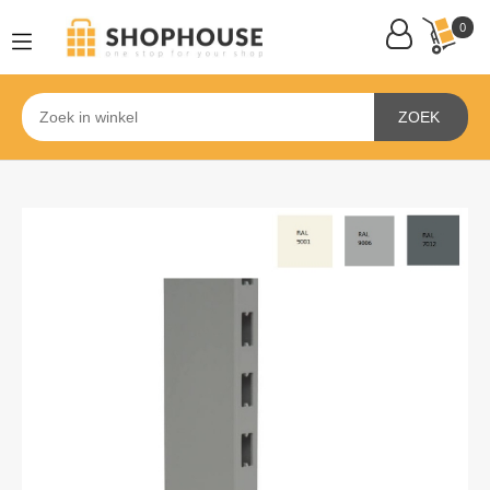
0
ZOEK