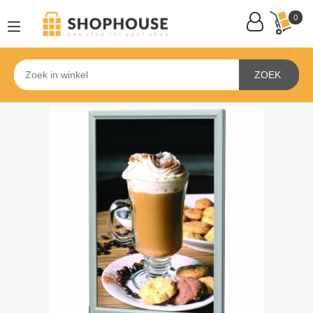
0
ZOEK