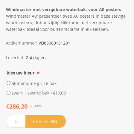
Windmaster met verrijdbare waterbak, voor A0 posters
Windmaster A0; presenteer twee A0 posters in deze stevige
windmasters; dubbelzijdig klikframe met verrijdbare
waterbak. Ideaal voor buitenreclame in elk seizoen.
Artikelnummer:
VD85080151201
Levertijd:
2-4 dagen
*
kies uw kleur
aluminium+ grijze bak
zwart + zwarte bak +€10,00
€286,20
excl.BTW
BESTEL NU!