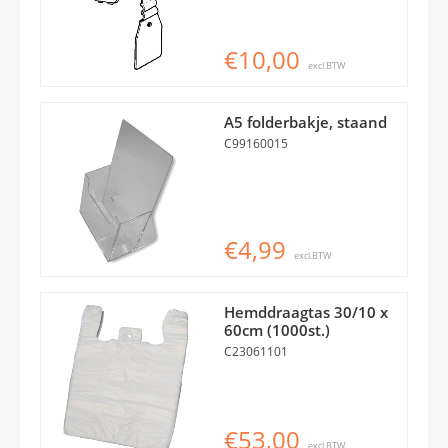
€10,00
excl.BTW
A5 folderbakje, staand
C99160015
€4,99
excl.BTW
Hemddraagtas 30/10 x
60cm (1000st.)
C23061101
€53,00
excl.BTW