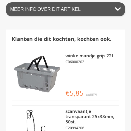
MEER INFO OVER DIT ARTIKEL
Klanten die dit kochten, kochten ook.
winkelmandje grijs 22L
C06000202
€5,85
excl.BTW
scanvaantje
transparant 25x38mm,
50st.
C20994206