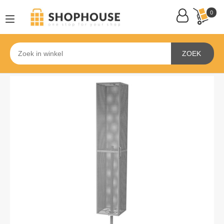
0
ZOEK