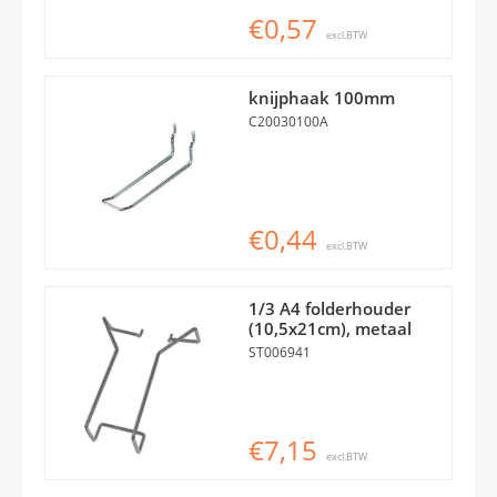
€0,57
excl.BTW
knijphaak 100mm
C20030100A
€0,44
excl.BTW
1/3 A4 folderhouder
(10,5x21cm), metaal
ST006941
€7,15
excl.BTW