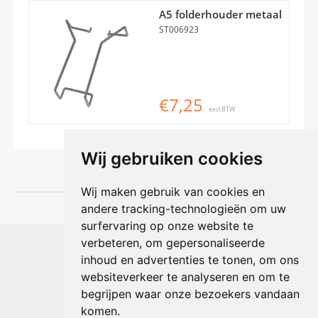
A5 folderhouder metaal
ST006923
€7,25
excl.BTW
Wij gebruiken cookies
Wij maken gebruik van cookies en
andere tracking-technologieën om uw
surfervaring op onze website te
Shophouse online
verbeteren, om gepersonaliseerde
Max Planckstraat 4
inhoud en advertenties te tonen, om ons
6716 BE Ede, Nederland
websiteverkeer te analyseren en om te
Telefoon:
+31(0)318 618 121
begrijpen waar onze bezoekers vandaan
E-mail:
info@shophouse.nl
Geopend: ma t/m vr 09:00-17:00 uur
komen.